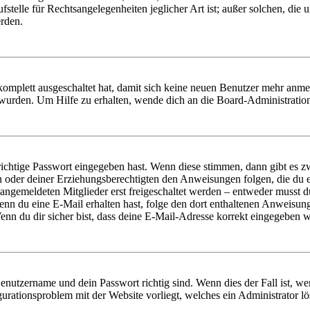
stelle für Rechtsangelegenheiten jeglicher Art ist; außer solchen, die
erden.
 komplett ausgeschaltet hat, damit sich keine neuen Benutzer mehr anm
 wurden. Um Hilfe zu erhalten, wende dich an die Board-Administratio
richtige Passwort eingegeben hast. Wenn diese stimmen, dann gibt es
ern oder deiner Erziehungsberechtigten den Anweisungen folgen, die du e
 angemeldeten Mitglieder erst freigeschaltet werden – entweder musst du
. Wenn du eine E-Mail erhalten hast, folge den dort enthaltenen Anweis
nn du dir sicher bist, dass deine E-Mail-Adresse korrekt eingegeben w
Benutzername und dein Passwort richtig sind. Wenn dies der Fall ist, w
igurationsproblem mit der Website vorliegt, welches ein Administrator l