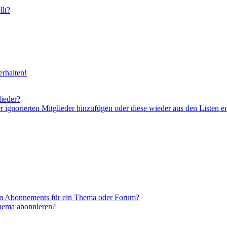
lt?
rhalten!
lieder?
er ignorierten Mitglieder hinzufügen oder diese wieder aus den Listen e
em Abonnements für ein Thema oder Forum?
Thema abonnieren?