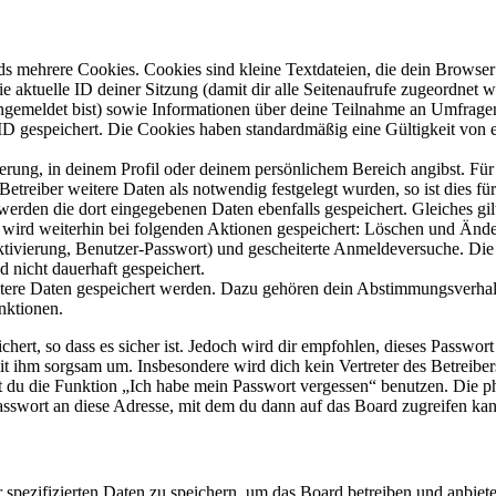
s mehrere Cookies. Cookies sind kleine Textdateien, die dein Browser 
ie aktuelle ID deiner Sitzung (damit dir alle Seitenaufrufe zugeordnet
angemeldet bist) sowie Informationen über deine Teilnahme an Umfragen
ID gespeichert. Die Cookies haben standardmäßig eine Gültigkeit von e
ierung, in deinem Profil oder deinem persönlichem Bereich angibst. Für
reiber weitere Daten als notwendig festgelegt wurden, so ist dies für 
 werden die dort eingegebenen Daten ebenfalls gespeichert. Gleiches gi
e wird weiterhin bei folgenden Aktionen gespeichert: Löschen und Änd
ktivierung, Benutzer-Passwort) und gescheiterte Anmeldeversuche. D
d nicht dauerhaft gespeichert.
eitere Daten gespeichert werden. Dazu gehören dein Abstimmungsverhal
nktionen.
ert, so dass es sicher ist. Jedoch wird dir empfohlen, dieses Passwor
it ihm sorgsam um. Insbesondere wird dich kein Vertreter des Betreibe
nst du die Funktion „Ich habe mein Passwort vergessen“ benutzen. Di
asswort an diese Adresse, mit dem du dann auf das Board zugreifen kan
r spezifizierten Daten zu speichern, um das Board betreiben und anbiet