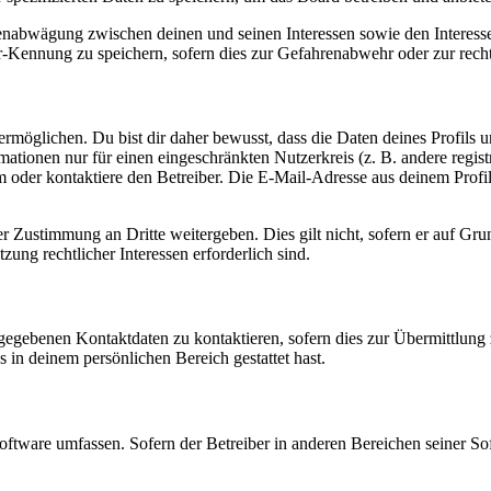
ssenabwägung zwischen deinen und seinen Interessen sowie den Interes
-Kennung zu speichern, sofern dies zur Gefahrenabwehr oder zur recht
möglichen. Du bist dir daher bewusst, dass die Daten deines Profils und
mationen nur für einen eingeschränkten Nutzerkreis (z. B. andere regist
oder kontaktiere den Betreiber. Die E-Mail-Adresse aus deinem Profil 
r Zustimmung an Dritte weitergeben. Dies gilt nicht, sofern er auf Gr
zung rechtlicher Interessen erforderlich sind.
ngegebenen Kontaktdaten zu kontaktieren, sofern dies zur Übermittlung z
s in deinem persönlichen Bereich gestattet hast.
oftware umfassen. Sofern der Betreiber in anderen Bereichen seiner So