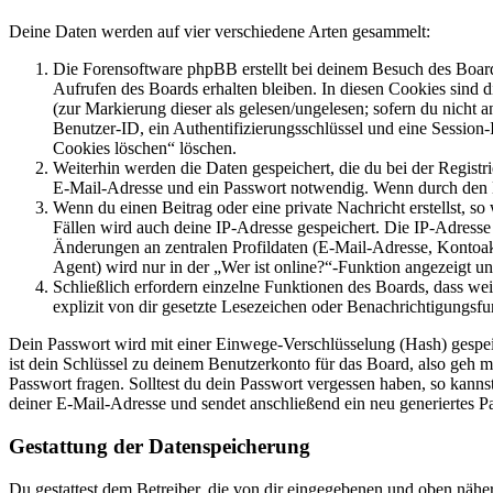
Deine Daten werden auf vier verschiedene Arten gesammelt:
Die Forensoftware phpBB erstellt bei deinem Besuch des Board
Aufrufen des Boards erhalten bleiben. In diesen Cookies sind d
(zur Markierung dieser als gelesen/ungelesen; sofern du nicht 
Benutzer-ID, ein Authentifizierungsschlüssel und eine Session-
Cookies löschen“ löschen.
Weiterhin werden die Daten gespeichert, die du bei der Registr
E-Mail-Adresse und ein Passwort notwendig. Wenn durch den Bet
Wenn du einen Beitrag oder eine private Nachricht erstellst, so
Fällen wird auch deine IP-Adresse gespeichert. Die IP-Adress
Änderungen an zentralen Profildaten (E-Mail-Adresse, Kontoa
Agent) wird nur in der „Wer ist online?“-Funktion angezeigt un
Schließlich erfordern einzelne Funktionen des Boards, dass w
explizit von dir gesetzte Lesezeichen oder Benachrichtigungsfu
Dein Passwort wird mit einer Einwege-Verschlüsselung (Hash) gespeich
ist dein Schlüssel zu deinem Benutzerkonto für das Board, also geh m
Passwort fragen. Solltest du dein Passwort vergessen haben, so kan
deiner E-Mail-Adresse und sendet anschließend ein neu generiertes P
Gestattung der Datenspeicherung
Du gestattest dem Betreiber, die von dir eingegebenen und oben nähe