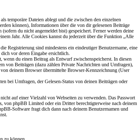
als temporäre Dateien ablegt und die zwischen den einzelnen
 werden können), Informationen über die von dir gelesenen Beiträge
 (sofern du nicht angemeldet bist) gespeichert. Ferner werden deine
inem Jahr. Alle Cookies kannst du jederzeit über die Funktion „Alle
 die Registrierung sind mindestens ein eindeutiger Benutzername, eine
dich vor deren Eingabe ersichtlich.
lt, wenn du einen Beitrag als Entwurf zwischenspeicherst. In diesen
ern von Beiträgen (dazu zählen Private Nachrichten und Umfragen),
ie von deinem Browser übermittelte Browser-Kennzeichnung (User
ten bei Umfragen, der Gelesen-Status von deinen Beiträgen oder
t nicht auf einer Vielzahl von Webseiten zu verwenden. Das Passwort
rs, von phpBB Limited oder ein Dritter berechtigterweise nach deinem
e phpBB-Software fragt dich dann nach deinem Benutzernamen und
nst.
en zu können.